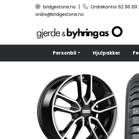
Skip to main content
|
bridgestone.no
Ordrekontor 62 96 69
ordre@bridgestone.no
Personbil
Hjulpakker
Fe