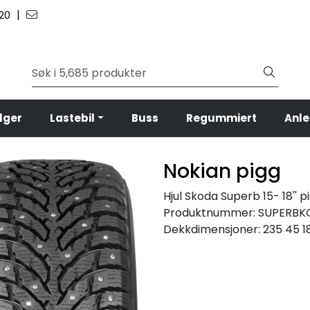
|
 20
lger
Lastebil
Buss
Regummiert
Anl
Nokian pigg
Hjul Skoda Superb 15- 18'' p
Produktnummer:
SUPERBK
Dekkdimensjoner:
235 45 1