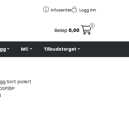
Infosenter
Logg inn
0
Beløp
0,00
egg
MC
Tilbudstorget
igg Sort polert
OSP18P
8