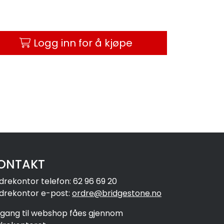
Logg inn for å kjøpe
ONTAKT
drekontor telefon: 62 96 69 20
drekontor e-post:
ordre@bridgestone.no
ilgang til webshop fåes gjennom