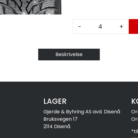
-
+
Beskrivelse
LAGER
K
Gjerde & Byhring AS avd. Disenå
Or
Bruksvegen 17
Or
2114 Disenå
*t