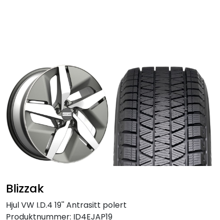
Skip to main content
Personbil
Hjulpakker
Felger
Lastebil
Buss
Regummiert
Blizzak
Anlegg
Hjul VW I.D.4 19'' Antrasitt polert
Produktnummer:
ID4EJAP19