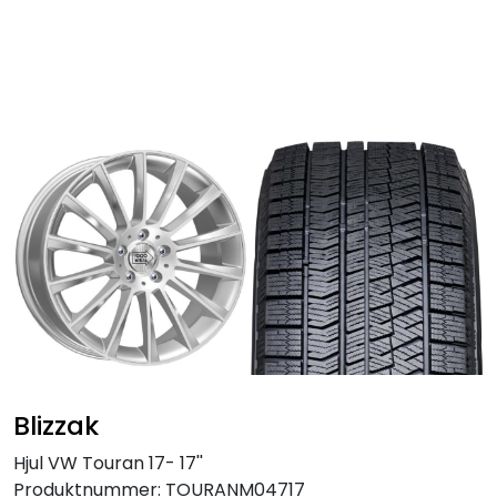
Skip to main content
Personbil
Hjulpakker
Felger
Lastebil
Buss
Regummiert
Blizzak
Anlegg
Hjul VW Touran 17- 17''
Produktnummer:
TOURANM04717