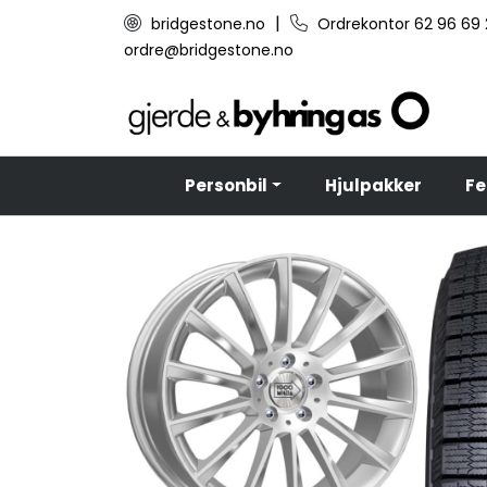
Skip to main content
|
bridgestone.no
Ordrekontor 62 96 69
ordre@bridgestone.no
Personbil
Hjulpakker
Fe