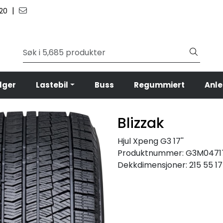
|
 20
lger
Lastebil
Buss
Regummiert
Anl
Blizzak
Hjul Xpeng G3 17''
Produktnummer:
G3M0471
Dekkdimensjoner:
215 55 17