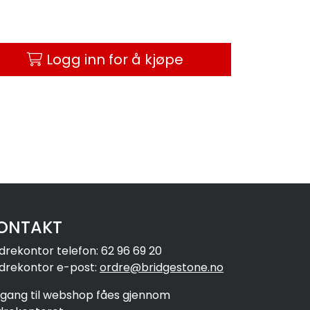
Logg inn for å kjøpe
ONTAKT
drekontor telefon: 62 96 69 20
drekontor e-post:
ordre@bridgestone.no
ilgang til webshop fåes gjennom