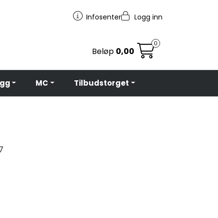
Infosenter
Logg inn
0
Beløp
0,00
egg
MC
Tilbudstorget
7