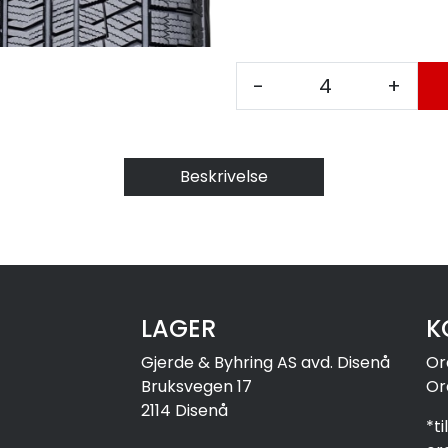
-
+
Beskrivelse
LAGER
K
Gjerde & Byhring AS avd. Disenå
Or
Bruksvegen 17
Or
2114 Disenå
*t